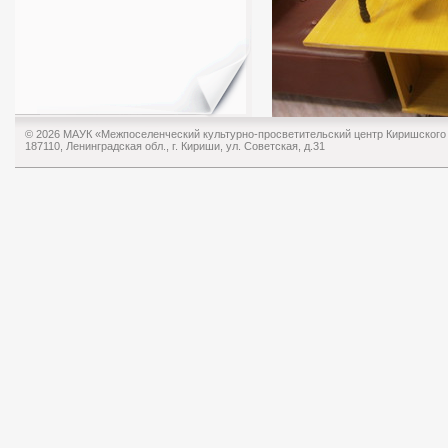
© 2026 МАУК «Межпоселенческий культурно-просветительский центр Киришского
187110, Ленинградская обл., г. Кириши, ул. Советская, д.31